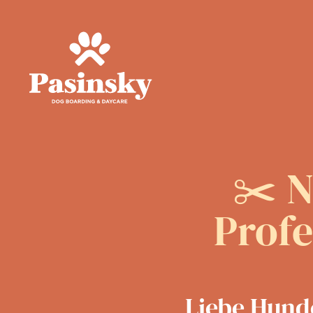
✂️ N
Profe
Liebe Hunde