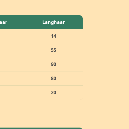
aar
Langhaar
14
55
90
80
20