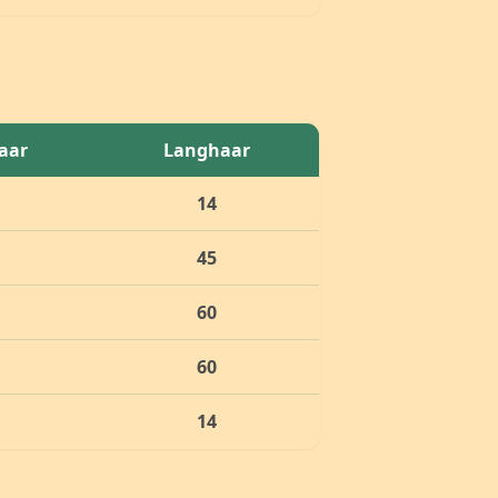
aar
Langhaar
14
45
60
60
14