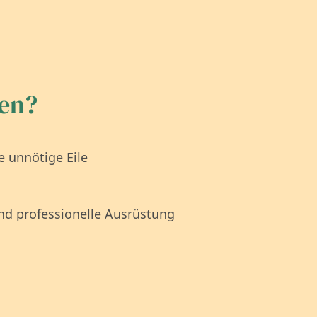
len?
e unnötige Eile
nd professionelle Ausrüstung